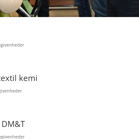
begivenheder
textil kemi
egivenheder
og DM&T
begivenheder