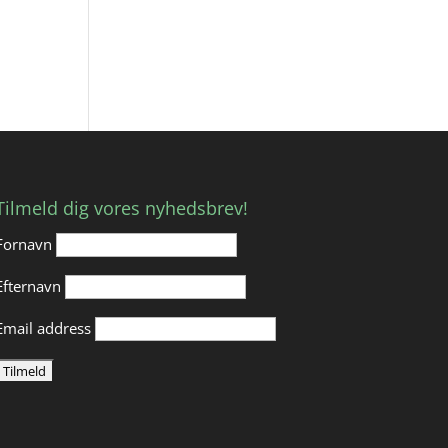
Tilmeld dig vores nyhedsbrev!
Fornavn
Efternavn
Email address