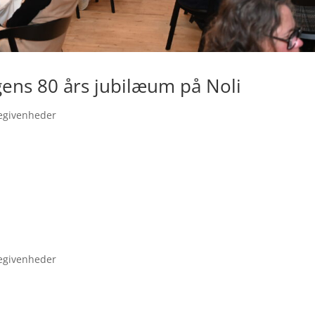
ngens 80 års jubilæum på Noli
begivenheder
begivenheder