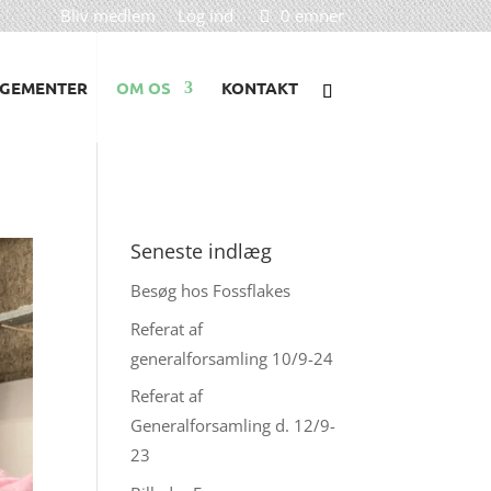
Bliv medlem
Log ind
0 emner
GEMENTER
OM OS
KONTAKT
Seneste indlæg
Besøg hos Fossflakes
Referat af
generalforsamling 10/9-24
Referat af
Generalforsamling d. 12/9-
23