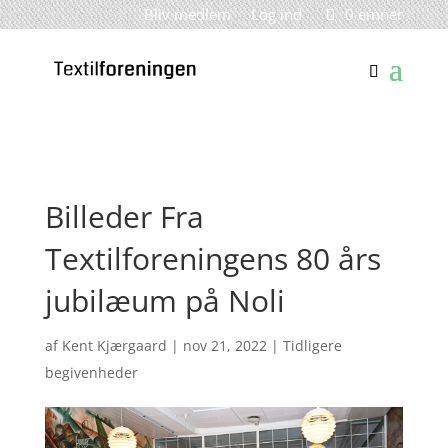
Bliv medlem
Log ind
0 emner
Billeder Fra
Textilforeningens 80 års
jubilæum på Noli
af
Kent Kjærgaard
|
nov 21, 2022
|
Tidligere
begivenheder