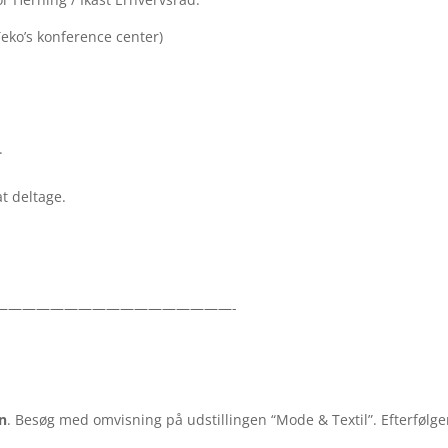
Teko’s konference center)
.
t deltage.
—————————————————-
n
. Besøg med omvisning på udstillingen “Mode & Textil”. Efterfølg