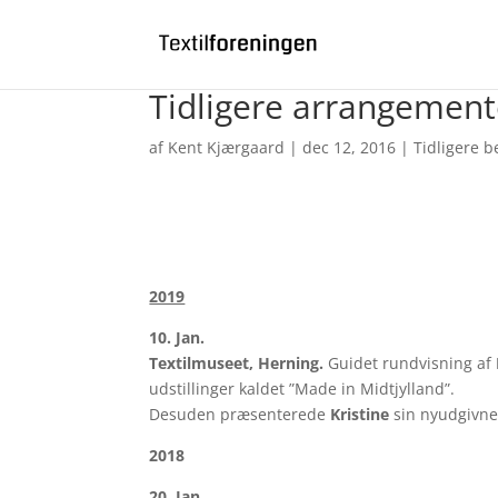
Bliv medlem
Log ind
0 emner
Tidligere arrangement
af
Kent Kjærgaard
|
dec 12, 2016
|
Tidligere 
2019
10. Jan.
Textilmuseet, Herning.
Guidet rundvisning af
udstillinger kaldet ”Made in Midtjylland”.
Desuden præsenterede
Kristine
sin nyudgivne 
2018
20. Jan.