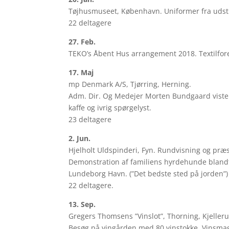
Tøjhusmuseet, København. Uniformer fra udsti
22 deltagere
27. Feb.
TEKO’s Åbent Hus arrangement 2018. Textilfo
17. Maj
mp Denmark A/S, Tjørring, Herning.
Adm. Dir. Og Medejer Morten Bundgaard vist
kaffe og ivrig spørgelyst.
23 deltagere
2. Jun.
Hjelholt Uldspinderi, Fyn. Rundvisning og præs
Demonstration af familiens hyrdehunde blandt 
Lundeborg Havn. (”Det bedste sted på jorden”)
22 deltagere.
13. Sep.
Gregers Thomsens ”Vinslot”, Thorning, Kjelleru
Besøg på vingården med 80 vinstokke. Vinsmagn