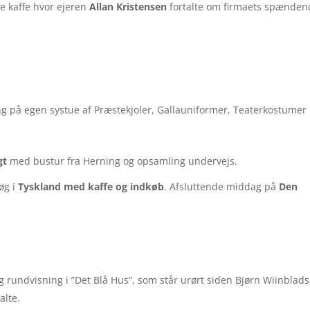
e kaffe hvor ejeren
Allan Kristensen
fortalte om firmaets spænden
g på egen systue af Præstekjoler, Gallauniformer, Teaterkostumer
gt
med bustur fra Herning og opsamling undervejs.
øg i
Tyskland med kaffe og indkøb
. Afsluttende middag på
Den
g rundvisning i ”Det Blå Hus”, som står urørt siden Bjørn Wiinblad
alte.