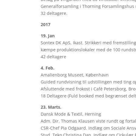
Generalforsamling i Thorning Forsamlingshus
32 deltagere.
2017
19. Jan
Sontex DK ApS, Ikast. Strikkeri med fremstillin
kæmpe produktionslokaler med de 100 rundstri
42 deltagere
4. Feb.
Amalienborg Museet, København
Guided rundvisning til udstillingen med ting 
Afsluttende med frokost i Café Petersborg, Br
18 Deltagere (Fuld booked med begrænset delt
23. Marts.
Dansk Mode & Textil, Herning
Adm. Dir. Thomas Klausen viste rundt og fort
CSR-Chef Pia Odgaard. Indlæg om Sociale Ans
Stud. Teko Christina Dan. Indlæg om Cirkulær 