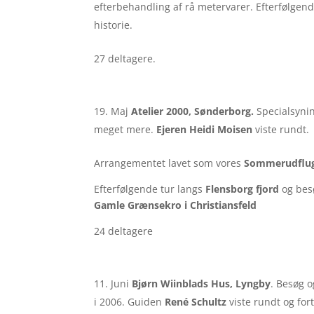
efterbehandling af rå metervarer. Efterfølgend
historie.
27 deltagere.
Maj
Atelier 2000, Sønderborg.
Specialsynin
meget mere.
Ejeren Heidi Moisen
viste rundt.
Arrangementet lavet som vores
Sommerudflu
Efterfølgende tur langs
Flensborg fjord
og bes
Gamle Grænsekro i Christiansfeld
24 deltagere
Juni
Bjørn Wiinblads Hus, Lyngby
. Besøg o
i 2006. Guiden
René Schultz
viste rundt og fort