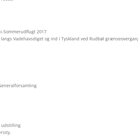
ini-Sommerudflugt 2017
r langs Vadehavsdiget og ind i Tyskland ved Rudbøl grænseovergan
 Generalforsamling
udstilling
rsity.