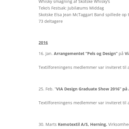
Whisky smagning af Skotske Whisky’s
Teko’s Festsak: Jubilæums Middag
Skotske Elsa Jean McTaggart Band spillede op t
73 deltagere
2016
Jan.
Arrangementet ”Pels og Design”
på
V
Textilforeningens medlemmer var inviteret til a
Feb. ”
VIA Design Graduate Show 2016” på A
Textilforeningens medlemmer var inviteret til a
Marts
Kemotextil A/S, Herning.
Virksomhed