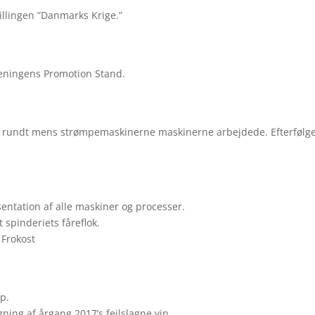
llingen ”Danmarks Krige.”
reningens Promotion Stand.
e rundt mens strømpemaskinerne maskinerne arbejdede. Efterfølg
entation af alle maskiner og processer.
spinderiets fåreflok.
 Frokost
p.
ing af årgang 2017’s fejlslagne vin.