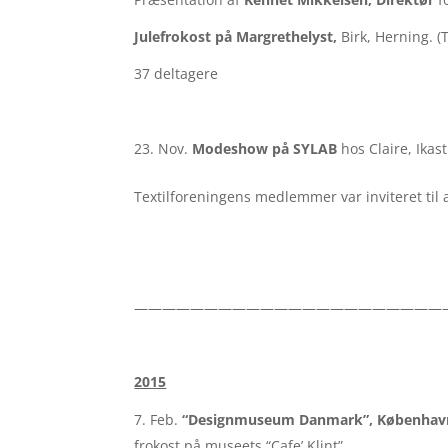
Julefrokost på Margrethelyst,
Birk, Herning. (
37 deltagere
Nov.
Modeshow på SYLAB
hos Claire, Ikast
Textilforeningens medlemmer var inviteret til a
——————————————————————
2015
Feb.
“Designmuseum Danmark”, Københav
frokost på museets “Cafe’ Klint”