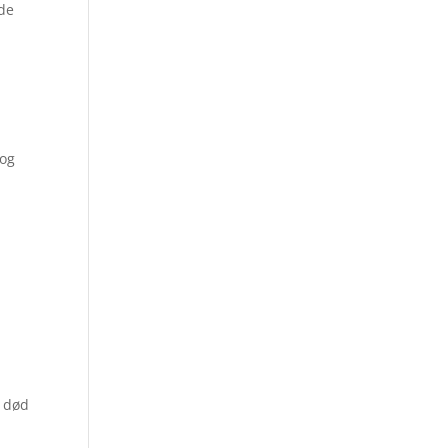
de
 og
s død