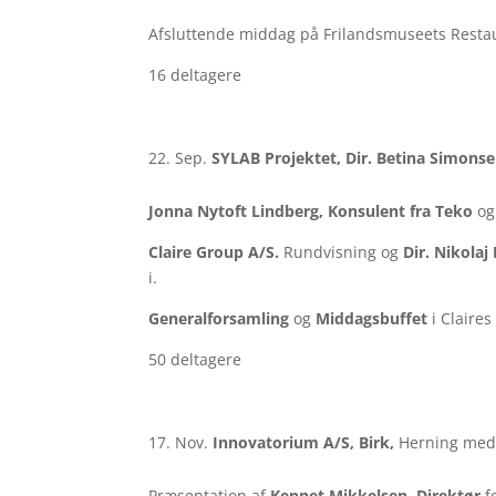
Afsluttende middag på Frilandsmuseets Resta
16 deltagere
Sep.
SYLAB Projektet, Dir. Betina Simonsen
Jonna Nytoft Lindberg, Konsulent fra Teko
og 
Claire Group A/S.
Rundvisning og
Dir. Nikolaj
i.
Generalforsamling
og
Middagsbuffet
i Claires
50 deltagere
Nov.
Innovatorium A/S, Birk,
Herning med 
Præsentation af
Kennet Mikkelsen, Direktør
fo