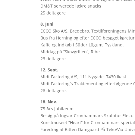
DM&T serverede lækre snacks
25 deltagere
8. Juni
ECCO Sko A/S, Bredebro. Textilforeningens M
Bus fra Herning og efter ECCO besøget køretu
Kaffe og Indkøb i Süder Lügum, Tyskland.
Middag på ”Skovgrillen”, Ribe.
23 deltagere
12. Sept.
Midt Factoring A/S, 111 Nygade, 7430 Ikast.
Midt Factoring´s Traktement og efterfølgende
26 deltagere.
18. Nov.
75 Års Jubilæum
Besøg på Ingvar Cronhammars Skulptur Eleia.
Kunstmuseet ”Heart” for Cronhammars special 
Foredrag af Bitten Damgaard På Teko/Via Unive