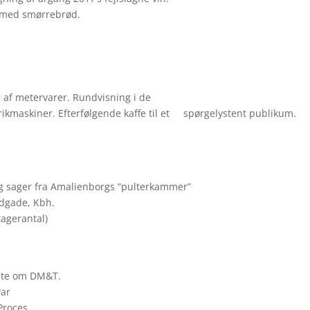
 med smørrebrød.
g af metervarer. Rundvisning i de
kmaskiner. Efterfølgende kaffe til et spørgelystent publikum.
og sager fra Amalienborgs ”pulterkammer”
edgade, Kbh.
agerantal)
alte om DM&T.
var
Proces.