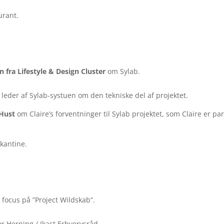
urant.
 fra Lifestyle & Design Cluster
om Sylab.
leder af Sylab-systuen om den tekniske del af projektet.
 Hust
om Claire’s forventninger til Sylab projektet, som Claire er pa
 kantine.
focus på ”Project Wildskab”.
r Herning / Ikast Erhvervsråd.