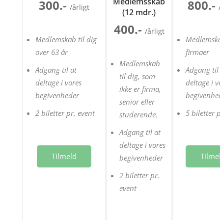
Medlemsskab
300.-
800.-
/årligt
(12 mdr.)
400.-
/årligt
Medlemskab til dig
Medlemska
over 63 år
firmaer
Medlemskab
Adgang til at
Adgang til
til dig, som
deltage i vores
deltage i v
ikke er firma,
begivenheder
begivenhe
senior eller
2 biletter pr. event
5 biletter 
studerende.
Adgang til at
deltage i vores
Tilmeld
Tilme
begivenheder
2 biletter pr.
event