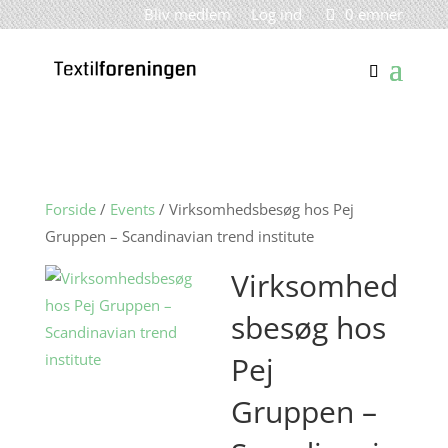
Bliv medlem
Log ind
0 emner
Forside
/
Events
/ Virksomhedsbesøg hos Pej
Gruppen – Scandinavian trend institute
Virksomhed
sbesøg hos
Pej
Gruppen –