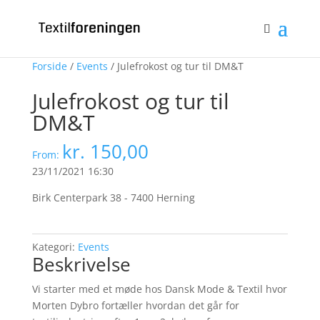
Bliv medlem
Log ind
0 emner
Forside
/
Events
/ Julefrokost og tur til DM&T
Julefrokost og tur til
DM&T
kr.
150,00
From:
23/11/2021 16:30
Birk Centerpark 38 - 7400 Herning
Kategori:
Events
Beskrivelse
Vi starter med et møde hos Dansk Mode & Textil hvor
Morten Dybro fortæller hvordan det går for