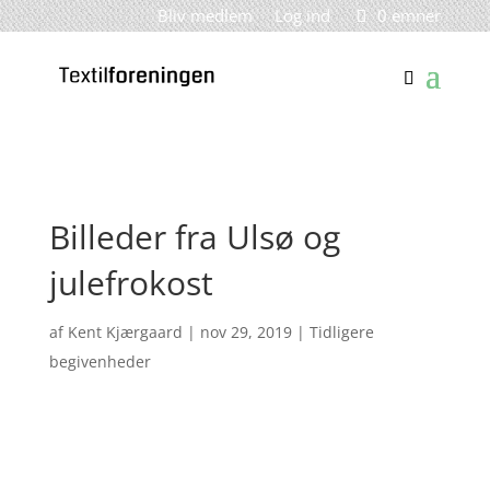
Bliv medlem
Log ind
0 emner
Billeder fra Ulsø og
julefrokost
af
Kent Kjærgaard
|
nov 29, 2019
|
Tidligere
begivenheder