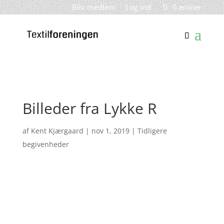
Bliv medlem
Log ind
0 emner
Billeder fra Lykke R
af
Kent Kjærgaard
|
nov 1, 2019
|
Tidligere
begivenheder