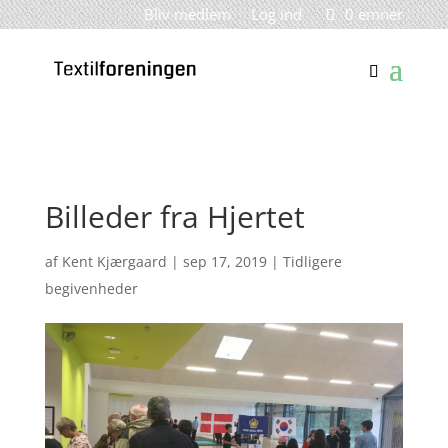
Bliv medlem
Log ind
0 emner
Billeder fra Hjertet
af
Kent Kjærgaard
|
sep 17, 2019
|
Tidligere
begivenheder