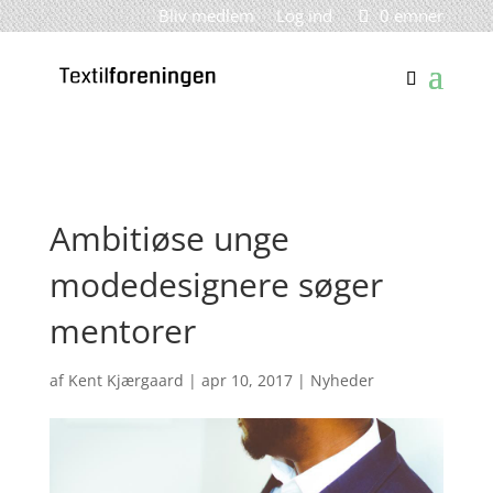
Bliv medlem
Log ind
0 emner
Ambitiøse unge
modedesignere søger
mentorer
af
Kent Kjærgaard
|
apr 10, 2017
|
Nyheder